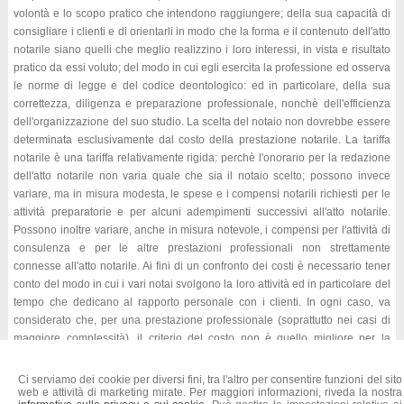
volontà e lo scopo pratico che intendono raggiungere; della sua capacità di
consigliare i clienti e di orientarli in modo che la forma e il contenuto dell'atto
notarile siano quelli che meglio realizzino i loro interessi, in vista e risultato
pratico da essi voluto; del modo in cui egli esercita la professione ed osserva
le norme di legge e del codice deontologico: ed in particolare, della sua
correttezza, diligenza e preparazione professionale, nonchè dell'efficienza
dell'organizzazione del suo studio. La scelta del notaio non dovrebbe essere
determinata esclusivamente dal costo della prestazione notarile. La tariffa
notarile è una tariffa relativamente rigida: perchè l'onorario per la redazione
dell'atto notarile non varia quale che sia il notaio scelto; possono invece
variare, ma in misura modesta, le spese e i compensi notarili richiesti per le
attività preparatorie e per alcuni adempimenti successivi all'atto notarile.
Possono inoltre variare, anche in misura notevole, i compensi per l'attività di
consulenza e per le altre prestazioni professionali non strettamente
connesse all'atto notarile. Ai fini di un confronto dei costi è necessario tener
conto del modo in cui i vari notai svolgono la loro attività ed in particolare del
tempo che dedicano al rapporto personale con i clienti. In ogni caso, va
considerato che, per una prestazione professionale (soprattutto nei casi di
maggiore complessità), il criterio del costo non è quello migliore per la
scelta.
Ci serviamo dei cookie per diversi fini, tra l'altro per consentire funzioni del sito
tratto da
www.notariato.it
web e attività di marketing mirate. Per maggiori informazioni, riveda la nostra