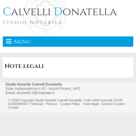
C
alvelli
D
onatella
Studio Notarile
Menu
Note legali
Studio Notarile Calvelli Donatella
Viale Indipendenza n 42 -
Ascoli Piceno
, (
AP)
Email:
dcalvelli.2@notariato.it
© 2026 Copyright Studio Notarile Calvelli Donatella. Tutti i diritti riservati | P.IVA
01482890447 |
Sitemap
-
Privacy
-
Cookie Policy
-
Note legali
-
Gestisci Cookie
-
Credits