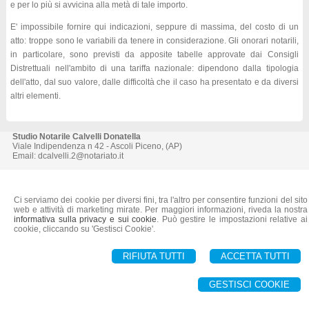
e per lo più si avvicina alla metà di tale importo.
E' impossibile fornire qui indicazioni, seppure di massima, del costo di un
atto: troppe sono le variabili da tenere in considerazione. Gli onorari notarili,
in particolare, sono previsti da apposite tabelle approvate dai Consigli
Distrettuali nell'ambito di una tariffa nazionale: dipendono dalla tipologia
dell'atto, dal suo valore, dalle difficoltà che il caso ha presentato e da diversi
altri elementi.
Studio Notarile Calvelli Donatella
Viale Indipendenza n 42 -
Ascoli Piceno
, (
AP)
Email:
dcalvelli.2@notariato.it
© 2026 Copyright Studio Notarile Calvelli Donatella. Tutti i diritti riservati | P.IVA
01482890447 |
Sitemap
-
Privacy
-
Cookie Policy
-
Note legali
-
Gestisci Cookie
-
Credits
Ci serviamo dei cookie per diversi fini, tra l'altro per consentire funzioni del sito
web e attività di marketing mirate. Per maggiori informazioni, riveda la nostra
informativa sulla privacy e sui cookie
. Può gestire le impostazioni relative ai
cookie, cliccando su 'Gestisci Cookie'.
RIFIUTA TUTTI
ACCETTA TUTTI
GESTISCI COOKIE